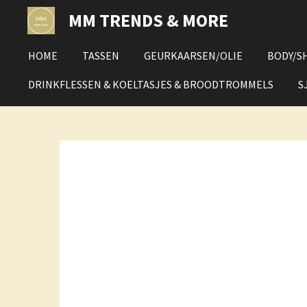
Ga
MM TRENDS & MORE
direct
naar
HOME
TASSEN
GEURKAARSEN/OLIE
BODY/S
de
hoofdinhoud
DRINKFLESSEN & KOELTASJES & BROODTROMMELS
S