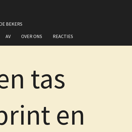
OE BEKERS
AV
OVER ONS
REACTIES
en tas
print en