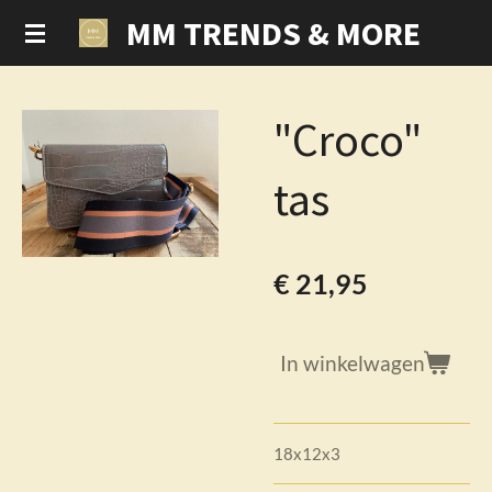
MM TRENDS & MORE
Ga
direct
naar
de
"Croco"
hoofdinhoud
tas
€ 21,95
In winkelwagen
18x12x3