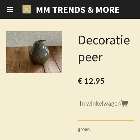
MM TRENDS & MORE
Ga
direct
naar
de
Decoratie
hoofdinhoud
peer
€ 12,95
In winkelwagen
groen