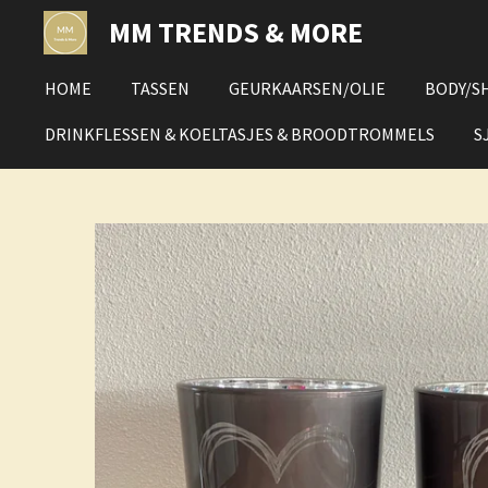
Ga
MM TRENDS & MORE
direct
naar
HOME
TASSEN
GEURKAARSEN/OLIE
BODY/S
de
hoofdinhoud
DRINKFLESSEN & KOELTASJES & BROODTROMMELS
S