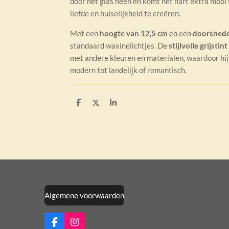
door het glas heen en komt het hart extra mooi
liefde en huiselijkheid te creëren.
Met een
hoogte van 12,5 cm
en een
doorsnede
standaard waxinelichtjes. De
stijlvolle grijstint
met andere kleuren en materialen, waardoor hij 
modern tot landelijk of romantisch.
D
D
S
e
e
h
l
e
a
e
l
r
n
e
Algemene voorwaarden
F
I