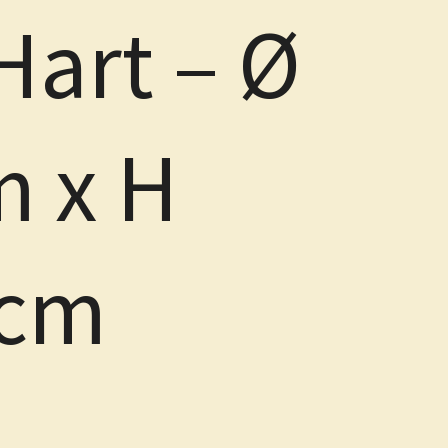
Hart – Ø
m x H
 cm