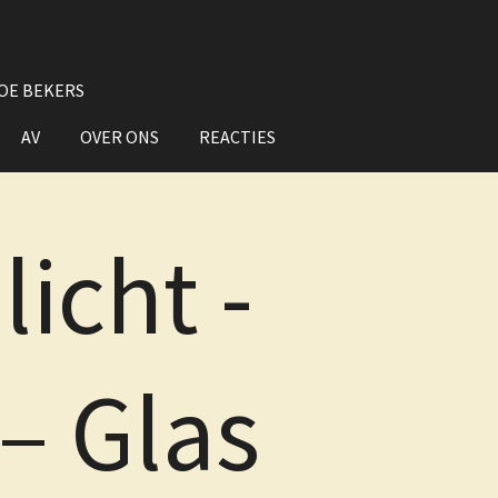
OE BEKERS
AV
OVER ONS
REACTIES
icht -
 – Glas