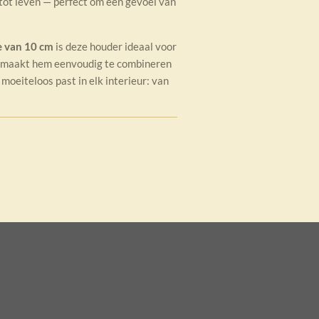
 tot leven — perfect om een gevoel van
 van 10 cm
is deze houder ideaal voor
maakt hem eenvoudig te combineren
moeiteloos past in elk interieur: van