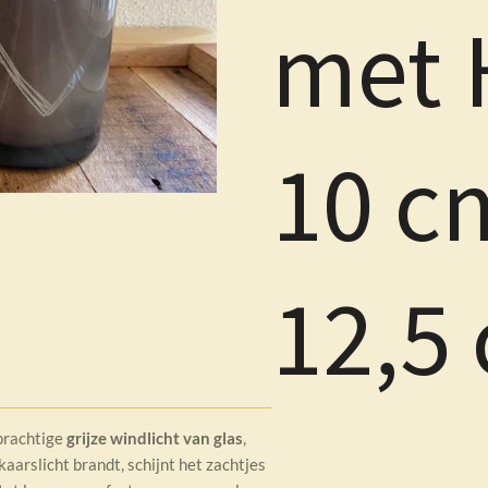
met 
10 c
12,5
 prachtige
grijze windlicht van glas
,
 kaarslicht brandt, schijnt het zachtjes