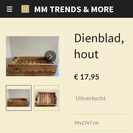
MM TRENDS & MORE
Ga
direct
naar
de
Dienblad,
hoofdinhoud
hout
€ 17,95
Uitverkocht
39x27x7 cm