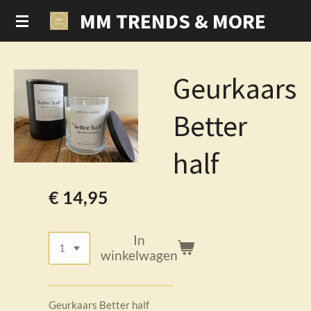
MM TRENDS & MORE
Ga
direct
naar
de
Geurkaars
hoofdinhoud
Better
half
€ 14,95
In
winkelwagen
Geurkaars Better half