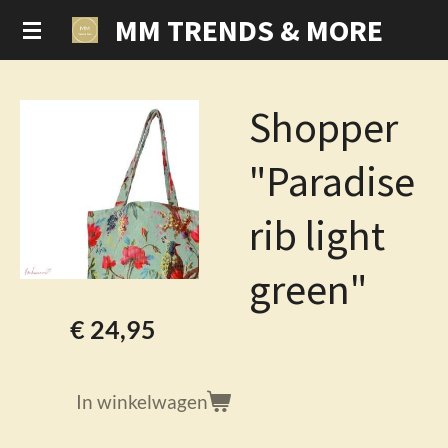
MM TRENDS & MORE
Ga
direct
naar
de
Shopper
hoofdinhoud
"Paradise
rib light
green"
€ 24,95
In winkelwagen