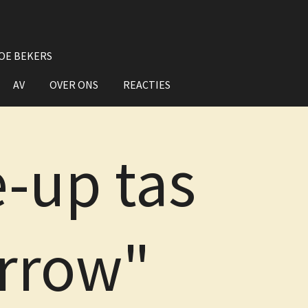
OE BEKERS
AV
OVER ONS
REACTIES
-up tas
rrow"