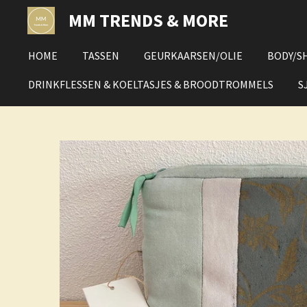
Ga
MM TRENDS & MORE
direct
naar
HOME
TASSEN
GEURKAARSEN/OLIE
BODY/S
de
hoofdinhoud
DRINKFLESSEN & KOELTASJES & BROODTROMMELS
S