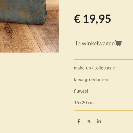
€ 19,95
In winkelwagen
make-up / toilettasje
kleur groentinten
fluweel
15x20 cm
D
D
S
e
e
h
l
e
a