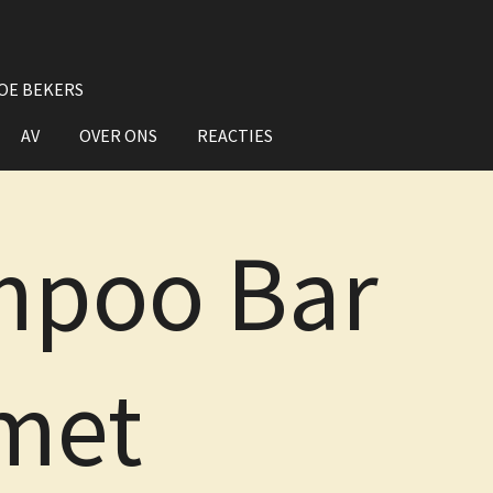
OE BEKERS
AV
OVER ONS
REACTIES
poo Bar
met