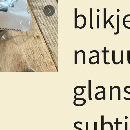
blikj
natuu
glan
subti