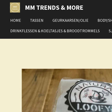
Ga
MM TRENDS & MORE
direct
naar
HOME
TASSEN
GEURKAARSEN/OLIE
BODY/S
de
hoofdinhoud
DRINKFLESSEN & KOELTASJES & BROODTROMMELS
S