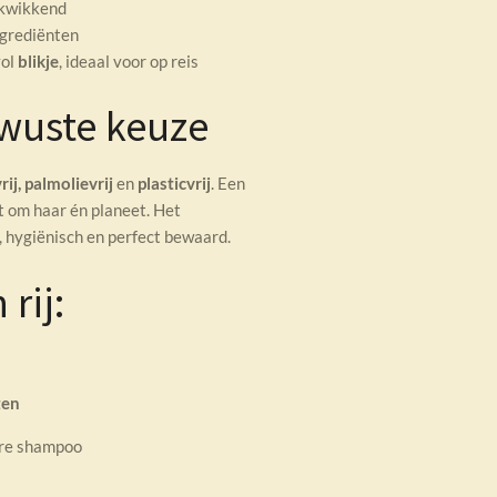
erkwikkend
ngrediënten
vol
blikje
, ideaal voor op reis
wuste keuze
rij, palmolievrij
en
plasticvrij
. Een
t om haar én planeet. Het
 hygiënisch en perfect bewaard.
rij:
ten
are shampoo