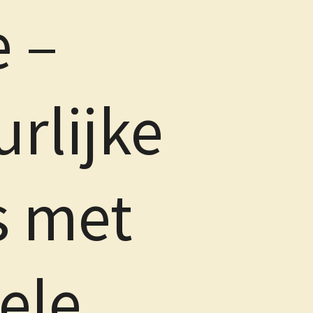
e –
rlijke
s met
ele