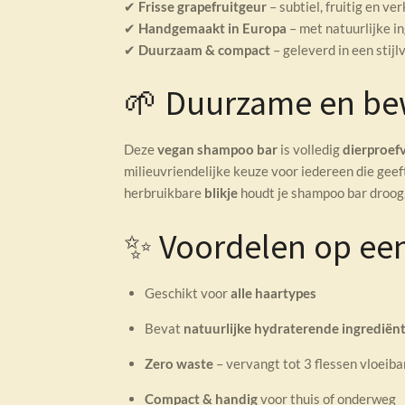
✔
Frisse grapefruitgeur
– subtiel, fruitig en v
✔
Handgemaakt in Europa
– met natuurlijke i
✔
Duurzaam & compact
– geleverd in een stijl
🌱 Duurzame en be
Deze
vegan shampoo bar
is volledig
dierproefv
milieuvriendelijke keuze voor iedereen die geef
herbruikbare
blikje
houdt je shampoo bar droog,
✨ Voordelen op een 
Geschikt voor
alle haartypes
Bevat
natuurlijke hydraterende ingrediën
Zero waste
– vervangt tot 3 flessen vloeib
Compact & handig
voor thuis of onderweg