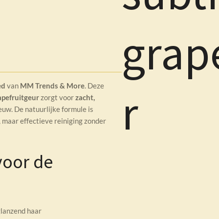
grap
ed
van
MM Trends & More
. Deze
r
apefruitgeur
zorgt voor
zacht,
uw. De natuurlijke formule is
, maar effectieve reiniging zonder
voor de
glanzend haar