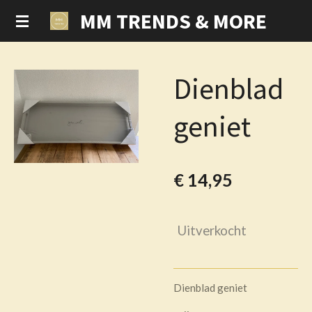
MM TRENDS & MORE
Ga
direct
naar
de
Dienblad
hoofdinhoud
geniet
€ 14,95
Uitverkocht
Dienblad geniet