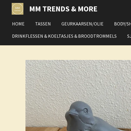
Ga
MM TRENDS & MORE
direct
naar
HOME
TASSEN
GEURKAARSEN/OLIE
BODY/S
de
hoofdinhoud
DRINKFLESSEN & KOELTASJES & BROODTROMMELS
S