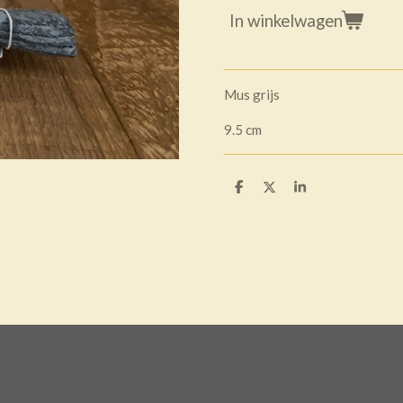
In winkelwagen
Mus grijs
9.5 cm
D
D
S
e
e
h
l
e
a
e
l
r
n
e