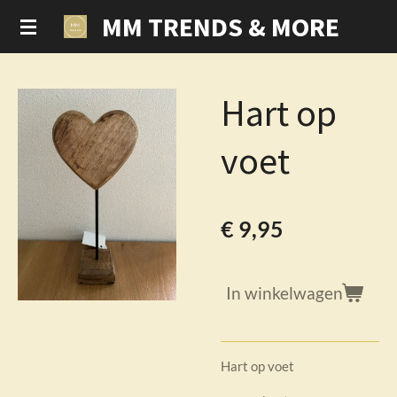
MM TRENDS & MORE
Ga
direct
naar
de
Hart op
hoofdinhoud
voet
€ 9,95
In winkelwagen
Hart op voet