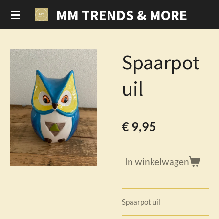
MM TRENDS & MORE
Ga
direct
naar
de
Spaarpot
hoofdinhoud
uil
€ 9,95
In winkelwagen
Spaarpot uil