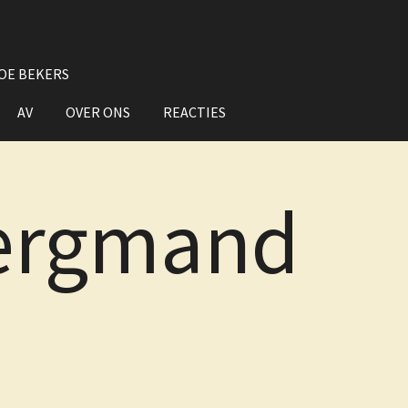
OE BEKERS
AV
OVER ONS
REACTIES
ergmand