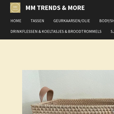
Ga
MM TRENDS & MORE
direct
naar
HOME
TASSEN
GEURKAARSEN/OLIE
BODY/S
de
hoofdinhoud
DRINKFLESSEN & KOELTASJES & BROODTROMMELS
S