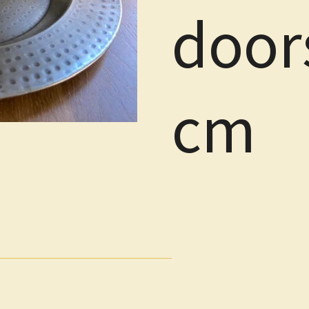
door
cm