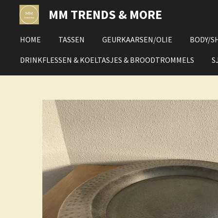
Ga
MM TRENDS & MORE
direct
naar
HOME
TASSEN
GEURKAARSEN/OLIE
BODY/S
de
hoofdinhoud
DRINKFLESSEN & KOELTASJES & BROODTROMMELS
S