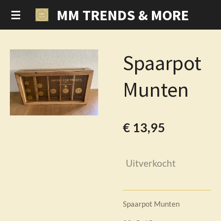
MM TRENDS & MORE
Ga
direct
naar
de
Spaarpot
hoofdinhoud
Munten
€ 13,95
Uitverkocht
Spaarpot Munten