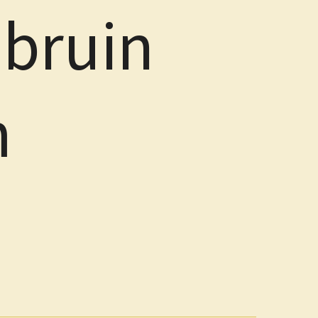
bruin
m