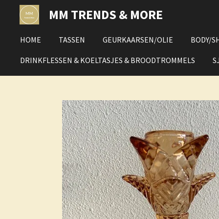
Ga
MM TRENDS & MORE
direct
naar
HOME
TASSEN
GEURKAARSEN/OLIE
BODY/S
de
hoofdinhoud
DRINKFLESSEN & KOELTASJES & BROODTROMMELS
S