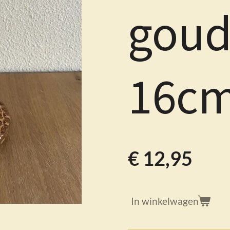
goud
16c
€ 12,95
In winkelwagen