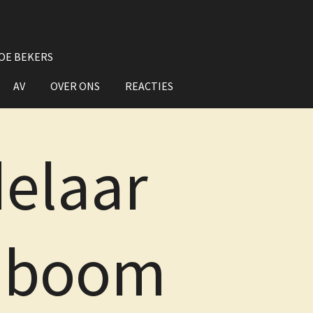
OE BEKERS
AV
OVER ONS
REACTIES
elaar
mboom