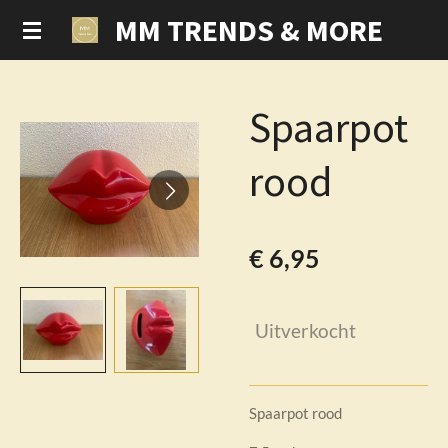
MM TRENDS & MORE
Ga
direct
naar
de
Spaarpot
hoofdinhoud
rood
€ 6,95
Uitverkocht
Spaarpot rood