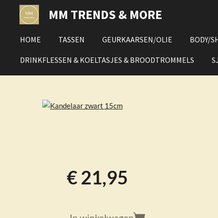
Ga
MM TRENDS & MORE
direct
naar
HOME
TASSEN
GEURKAARSEN/OLIE
BODY/S
de
hoofdinhoud
DRINKFLESSEN & KOELTASJES & BROODTROMMELS
S
€ 21,95
In winkelwagen