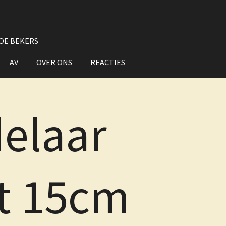
OE BEKERS
AV
OVER ONS
REACTIES
elaar
t 15cm