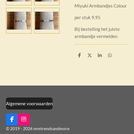
Miyuki Armbandjes Colour
per stuk 9,95
Bij bestelling het juiste
armbandje vermelden
D
D
S
D
e
e
h
e
l
e
a
l
e
l
r
e
n
e
n
Algemene voorwaarden
F
I
a
n
© 2019 - 2026 mmtrendsandmore
c
s