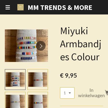
MM TRENDS & MORE
Ga
direct
naar
de
Miyuki
hoofdinhoud
Armbandj
es Colour
€ 9,95
In
winkelwagen