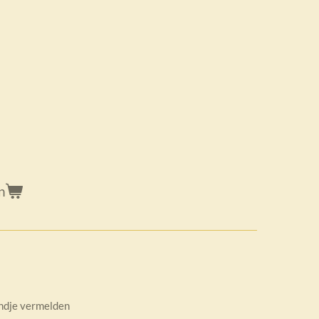
a
n
andje vermelden