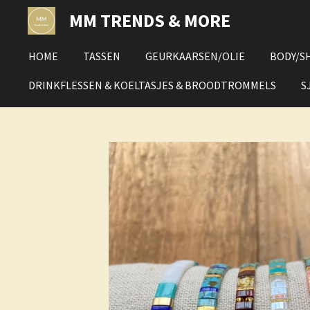
Ga
MM TRENDS & MORE
direct
naar
HOME
TASSEN
GEURKAARSEN/OLIE
BODY/S
de
hoofdinhoud
DRINKFLESSEN & KOELTASJES & BROODTROMMELS
S