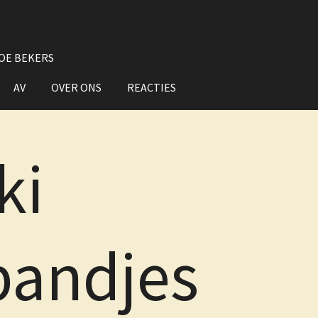
OE BEKERS
AV
OVER ONS
REACTIES
ki
andjes