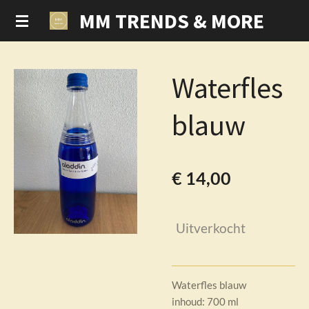
MM TRENDS & MORE
Ga
direct
naar
de
Waterfles
hoofdinhoud
blauw
€ 14,00
Uitverkocht
Waterfles blauw
inhoud: 700 ml