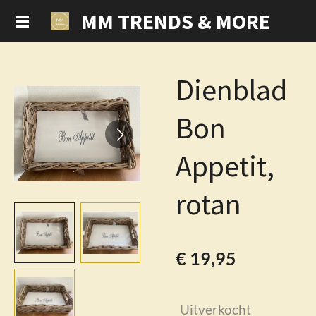
MM TRENDS & MORE
Ga
direct
naar
de
Dienblad
hoofdinhoud
Bon
Appetit,
rotan
€ 19,95
Uitverkocht