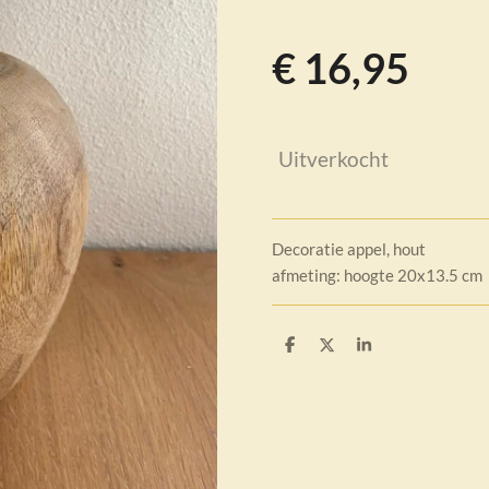
€ 16,95
Uitverkocht
Decoratie appel, hout
afmeting: hoogte 20x13.5 cm
D
D
S
e
e
h
l
e
a
e
l
r
n
e