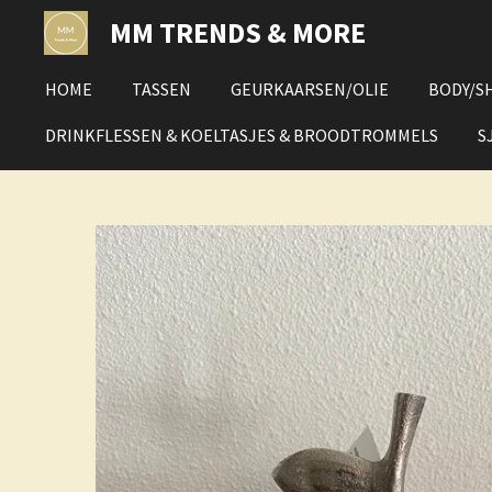
Ga
MM TRENDS & MORE
direct
naar
HOME
TASSEN
GEURKAARSEN/OLIE
BODY/S
de
hoofdinhoud
DRINKFLESSEN & KOELTASJES & BROODTROMMELS
S