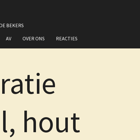
OE BEKERS
AV
OVER ONS
REACTIES
ratie
l, hout