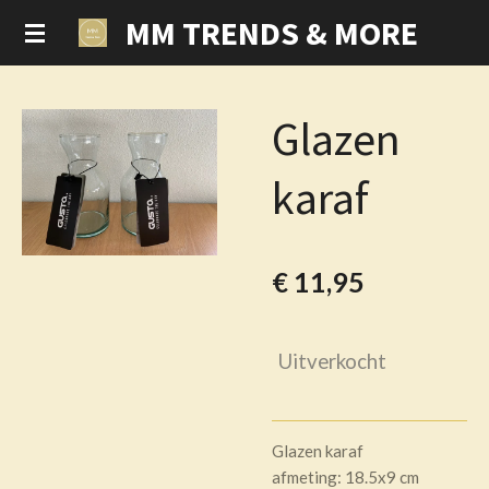
MM TRENDS & MORE
Ga
direct
naar
de
Glazen
hoofdinhoud
karaf
€ 11,95
Uitverkocht
Glazen karaf
afmeting: 18.5x9 cm