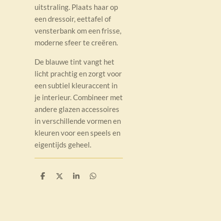
uitstraling. Plaats haar op
een dressoir, eettafel of
vensterbank om een frisse,
moderne sfeer te creëren.
De blauwe tint vangt het
licht prachtig en zorgt voor
een subtiel kleuraccent in
je interieur. Combineer met
andere glazen accessoires
in verschillende vormen en
kleuren voor een speels en
eigentijds geheel.
D
D
S
D
e
e
h
e
l
e
a
l
e
l
r
e
n
e
n