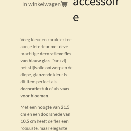
accessoir
In winkelwagen
e
Voeg kleur en karakter toe
aan je interieur met deze
prachtige
decoratieve fles
van blauw glas
. Dankzij
het stijlvolle ontwerp en de
diepe, glanzende kleur is
dit item perfect als
decoratiestuk
of als
vaas
voor bloemen
.
Met een
hoogte van 21.5
cm
en een
doorsnede van
10,5 cm
heeft de fles een
robuuste, maar elegante