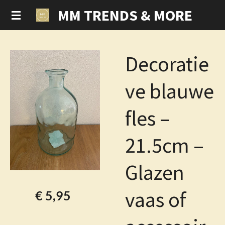
MM TRENDS & MORE
Ga
direct
naar
de
Decoratie
hoofdinhoud
ve blauwe
fles –
21.5cm –
Glazen
vaas of
€ 5,95