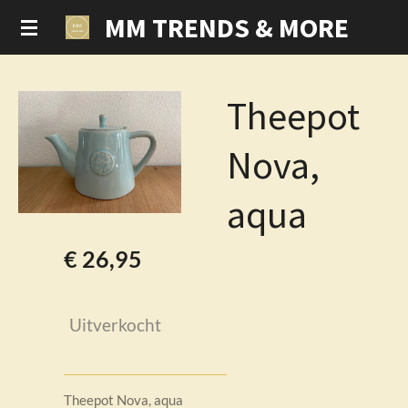
MM TRENDS & MORE
Ga
direct
naar
de
Theepot
hoofdinhoud
Nova,
aqua
€ 26,95
Uitverkocht
Theepot Nova, aqua