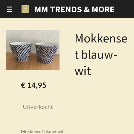
MM TRENDS & MORE
Ga
direct
naar
de
Mokkense
hoofdinhoud
t blauw-
wit
€ 14,95
Uitverkocht
Mokkenset blauw-wit