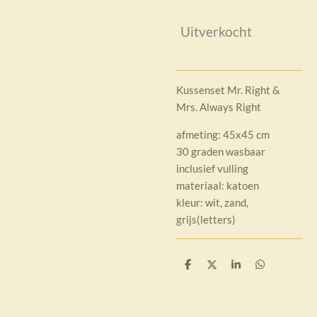
Uitverkocht
Kussenset Mr. Right &
Mrs. Always Right
afmeting: 45x45 cm
30 graden wasbaar
inclusief vulling
materiaal: katoen
kleur: wit, zand,
grijs(letters)
D
D
S
D
e
e
h
e
l
e
a
l
e
l
r
e
n
e
n