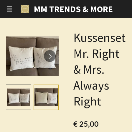
MM TRENDS & MORE
Ga
direct
naar
de
Kussenset
hoofdinhoud
Mr. Right
& Mrs.
Always
Right
€ 25,00