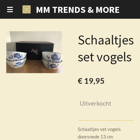
MM TRENDS & MORE
Ga
direct
naar
de
Schaaltjes
hoofdinhoud
set vogels
€ 19,95
Uitverkocht
Schaaltjes set vogels
doorsnede 13 cm