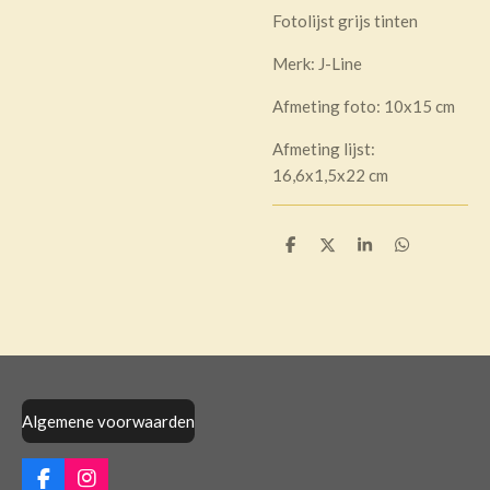
Fotolijst grijs tinten
Merk: J-Line
Afmeting foto: 10x15 cm
Afmeting lijst:
16,6x1,5x22 cm
D
D
S
D
e
e
h
e
l
e
a
l
e
l
r
e
n
e
n
Algemene voorwaarden
F
I