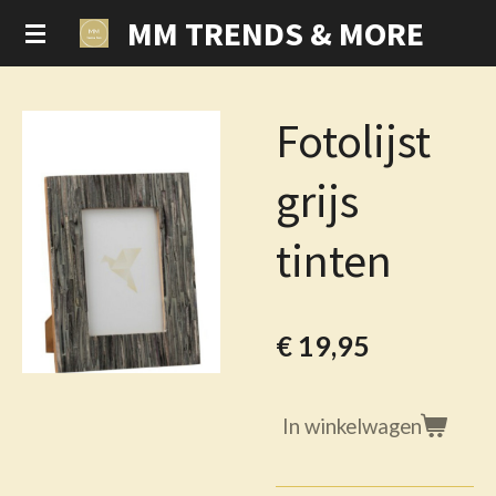
MM TRENDS & MORE
Ga
direct
naar
de
Fotolijst
hoofdinhoud
grijs
tinten
€ 19,95
In winkelwagen