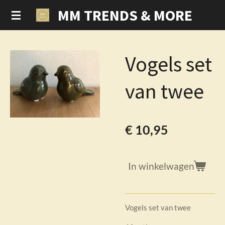
MM TRENDS & MORE
Ga
direct
naar
de
Vogels set
hoofdinhoud
van twee
€ 10,95
In winkelwagen
Vogels set van twee