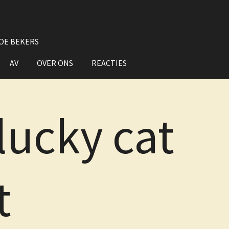
OE BEKERS
AV
OVER ONS
REACTIES
lucky cat
t