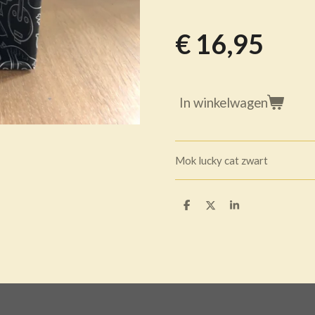
€ 16,95
In winkelwagen
Mok lucky cat zwart
D
D
S
e
e
h
l
e
a
e
l
r
n
e