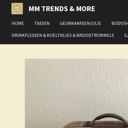
Ga
MM TRENDS & MORE
direct
naar
HOME
TASSEN
GEURKAARSEN/OLIE
BODY/S
de
hoofdinhoud
DRINKFLESSEN & KOELTASJES & BROODTROMMELS
S