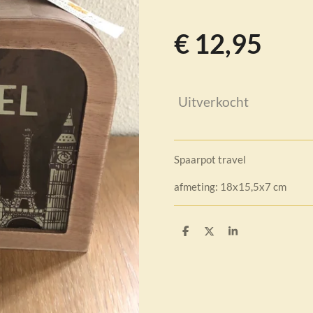
€ 12,95
Uitverkocht
Spaarpot travel
afmeting: 18x15,5x7 cm
D
D
S
e
e
h
l
e
a
e
l
r
n
e