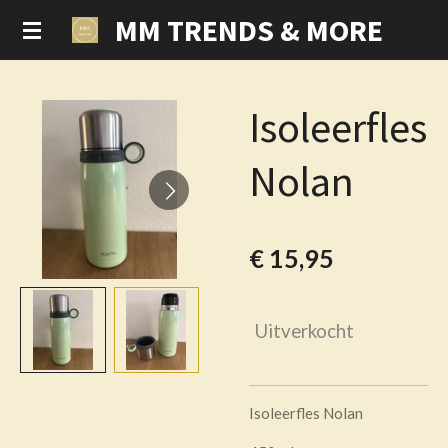
MM TRENDS & MORE
Ga
direct
naar
de
Isoleerfles
hoofdinhoud
Nolan
€ 15,95
Uitverkocht
Isoleerfles Nolan