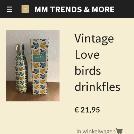
MM TRENDS & MORE
Ga
direct
naar
de
Vintage
hoofdinhoud
Love
birds
drinkfles
€ 21,95
In winkelwagen