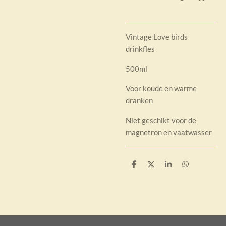
Vintage Love birds
drinkfles
500ml
Voor koude en warme
dranken
Niet geschikt voor de
magnetron en vaatwasser
D
D
S
D
e
e
h
e
l
e
a
l
e
l
r
e
n
e
n