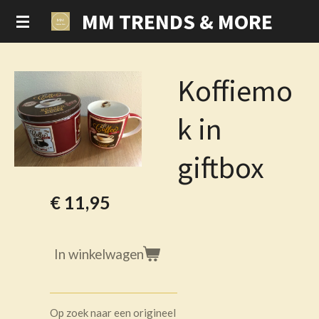
MM TRENDS & MORE
Ga
direct
naar
de
Koffiemo
hoofdinhoud
k in
giftbox
€ 11,95
In winkelwagen
Op zoek naar een origineel