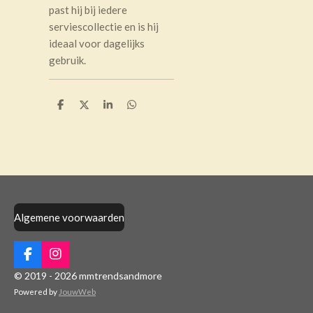
past hij bij iedere
serviescollectie en is hij
ideaal voor dagelijks
gebruik.
D
D
S
D
e
e
h
e
l
e
a
l
e
l
r
e
n
e
n
Algemene voorwaarden
F
I
a
n
© 2019 - 2026 mmtrendsandmore
c
s
Powered by
JouwWeb
e
t
b
a