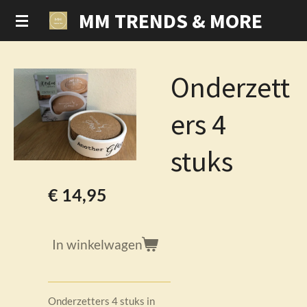
MM TRENDS & MORE
Ga
direct
naar
de
Onderzett
hoofdinhoud
ers 4
stuks
€ 14,95
In winkelwagen
Onderzetters 4 stuks in