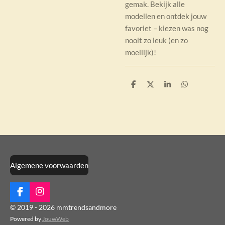
gemak. Bekijk alle
modellen en ontdek jouw
favoriet – kiezen was nog
nooit zo leuk (en zo
moeilijk)!
D
D
S
D
e
e
h
e
l
e
a
l
e
l
r
e
n
e
n
Algemene voorwaarden
F
I
a
n
© 2019 - 2026 mmtrendsandmore
c
s
Powered by
JouwWeb
e
t