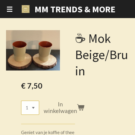
MM TRENDS & MORE
Ga
direct
naar
de
☕ Mok
hoofdinhoud
Beige/Bru
in
€ 7,50
In
winkelwagen
Geniet van je koffie of thee