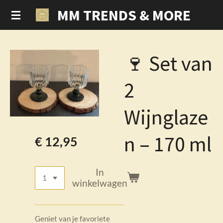
MM TRENDS & MORE
Ga
direct
naar
de
🍷 Set van
hoofdinhoud
2
Wijnglaze
n – 170 ml
€ 12,95
In
winkelwagen
Geniet van je favoriete