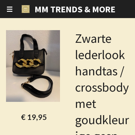
MM TRENDS & MORE
Ga
direct
naar
de
Zwarte
hoofdinhoud
lederlook
handtas /
crossbody
met
goudkleur
€ 19,95