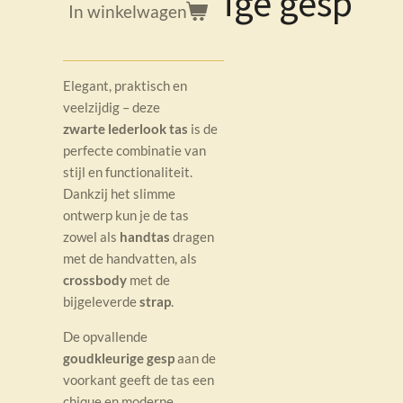
ige gesp
In winkelwagen
Elegant, praktisch en
veelzijdig – deze
zwarte
lederlook tas
is de
perfecte combinatie van
stijl en functionaliteit.
Dankzij het slimme
ontwerp kun je de tas
zowel als
handtas
dragen
met de handvatten, als
crossbody
met de
bijgeleverde
strap
.
De opvallende
goudkleurige gesp
aan de
voorkant geeft de tas een
chique en moderne