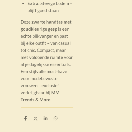
Extra:
Stevige bodem –
blijft goed staan
Deze
zwarte
handtas met
goudkleurige gesp
is een
echte blikvanger en past
bij elke outfit – van casual
tot chic. Compact, maar
met voldoende ruimte voor
al je dagelijkse essentials.
Een stijlvolle must-have
voor modebewuste
vrouwen – exclusief
verkrijgbaar bij
MM
Trends & More
.
D
D
S
D
e
e
h
e
l
e
a
l