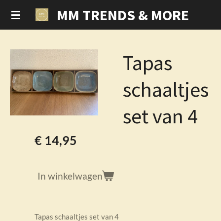
MM TRENDS & MORE
Ga
direct
naar
de
Tapas
hoofdinhoud
schaaltjes
set van 4
€ 14,95
In winkelwagen
Tapas schaaltjes set van 4