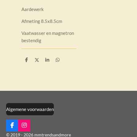
Aardewerk
Afmeting 8.5x8.5cm
Vaatwasser en magnetron
bestendig
D
D
S
D
e
e
h
e
l
e
a
l
e
l
r
e
n
e
n
Algemene voorwaarden
F
I
a
n
© 2019 - 2026 mmtrendsandmore