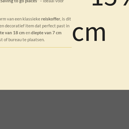
“Saving to go places”
– ideaal voor
cm
orm van een klassieke
reiskoffer
, is dit
en decoratief item dat perfect past in
te van 18 cm
en
diepte van 7 cm
st of bureau te plaatsen.