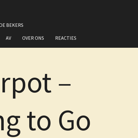
OE BEKERS
AV
OVER ONS
REACTIES
rpot –
ng to Go