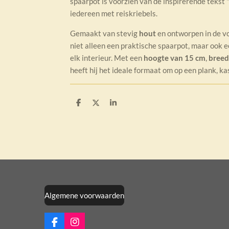
spaarpot is voorzien van de inspirerende tekst
iedereen met reiskriebels.
Gemaakt van stevig
hout
en ontworpen in de v
niet alleen een praktische spaarpot, maar ook e
elk interieur. Met een
hoogte van 15 cm
,
breed
heeft hij het ideale formaat om op een plank, ka
D
D
S
e
e
h
l
e
a
e
l
r
n
e
Algemene voorwaarden
F
I