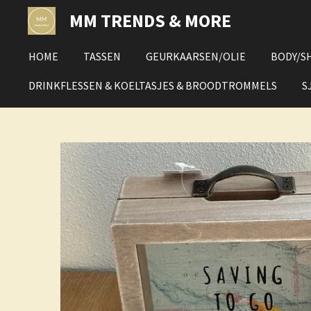
Ga
MM TRENDS & MORE
direct
naar
HOME
TASSEN
GEURKAARSEN/OLIE
BODY/S
de
hoofdinhoud
DRINKFLESSEN & KOELTASJES & BROODTROMMELS
S