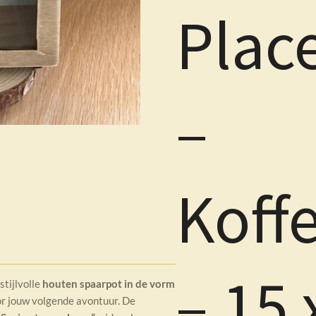
Plac
–
Koff
– 15 
tijlvolle
houten spaarpot in de vorm
or jouw volgende avontuur. De