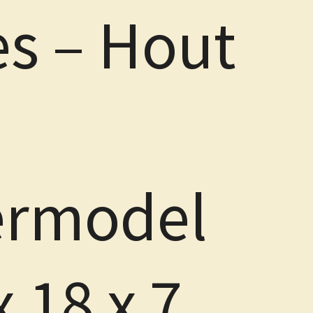
es – Hout
ermodel
x 18 x 7