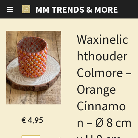
MM TRENDS & MORE
Ga
direct
naar
de
Waxinelic
hoofdinhoud
hthouder
Colmore –
Orange
Cinnamo
n – Ø 8 cm
€ 4,95