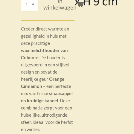
x H 9 cm
In
winkelwagen
Creëer direct warmte en
gezelligheid in huis met
deze prachtige
waxinelichthouder van
Colmore
. De houder is
uitgevoerd in een stijlvol
design en bevat de
heerlijke geur
Orange
Cinnamon
– een perfecte
mix van
frisse sinaasappel
en kruidige kaneel
. Deze
combinatie zorgt voor een
huiselijke, uitnodigende
sfeer, ideaal voor de herfst
en winter.