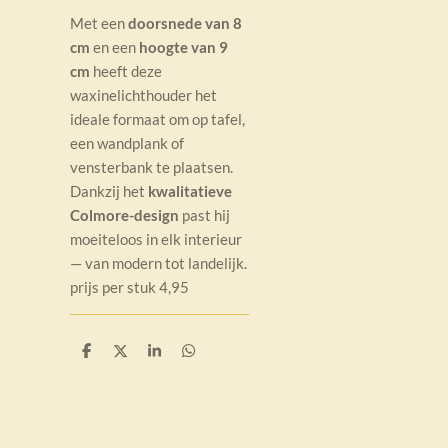
Met een
doorsnede van 8
cm
en een
hoogte van 9
cm
heeft deze
waxinelichthouder het
ideale formaat om op tafel,
een wandplank of
vensterbank te plaatsen.
Dankzij het
kwalitatieve
Colmore-design
past hij
moeiteloos in elk interieur
— van modern tot landelijk.
prijs per stuk 4,95
D
D
S
D
e
e
h
e
l
e
a
l
e
l
r
e
n
e
n