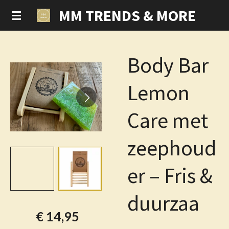
MM TRENDS & MORE
Ga
direct
naar
de
Body Bar
hoofdinhoud
Lemon
Care met
zeephoud
er – Fris &
duurzaa
€ 14,95