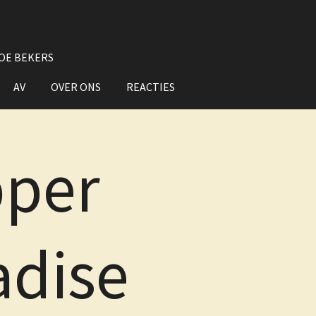
OE BEKERS
AV
OVER ONS
REACTIES
per
adise