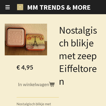
MM TRENDS & MORE
Ga
direct
naar
de
Nostalgis
hoofdinhoud
ch blikje
met zeep
Eiffeltore
€ 4,95
n
In winkelwagen
Nostalgisch blikje met