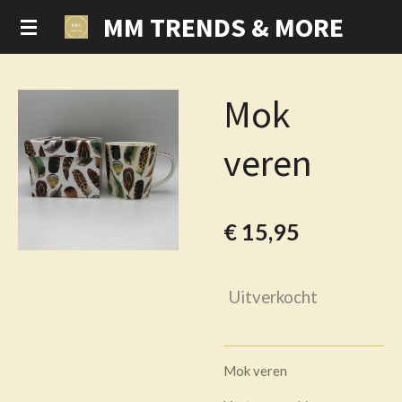
MM TRENDS & MORE
Ga
direct
naar
de
Mok
hoofdinhoud
veren
€ 15,95
Uitverkocht
Mok veren