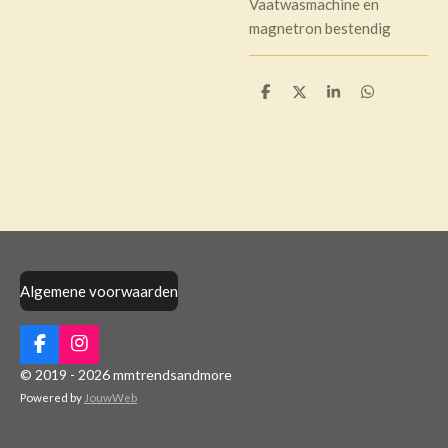
Vaatwasmachine en
magnetron bestendig
D
D
S
D
e
e
h
e
l
e
a
l
e
l
r
e
n
e
n
Algemene voorwaarden
F
I
a
n
© 2019 - 2026 mmtrendsandmore
c
s
Powered by
JouwWeb
e
t
b
a
o
g