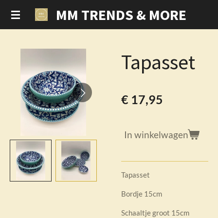
MM TRENDS & MORE
Ga
direct
naar
de
Tapasset
hoofdinhoud
€ 17,95
In winkelwagen
Tapasset
Bordje 15cm
Schaaltje groot 15cm